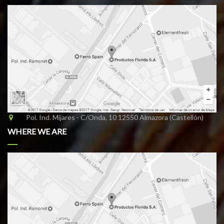
Pol. Ind. Mijares - C/Onda, 10 12550 Almazora (Castellón)
WHERE WE ARE