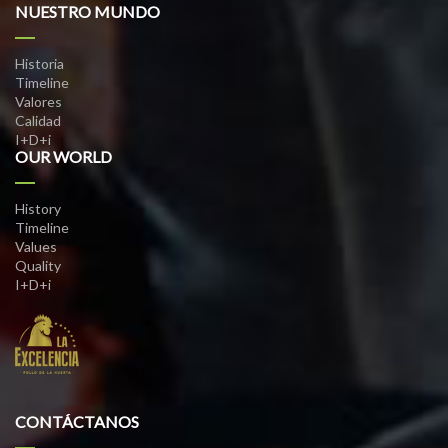
NUESTRO MUNDO
Historia
Timeline
Valores
Calidad
I+D+i
OUR WORLD
History
Timeline
Values
Quality
I+D+i
CONTÁCTANOS