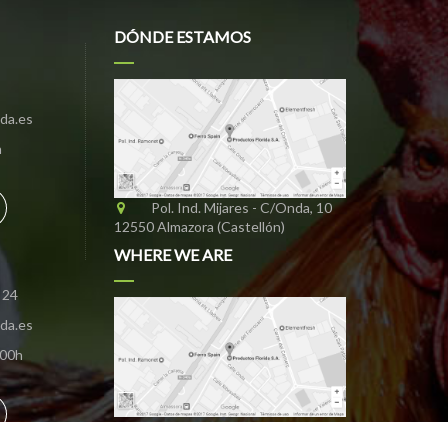
DÓNDE ESTAMOS
ida.es
h
Pol. Ind. Mijares - C/Onda, 10
12550 Almazora (Castellón)
WHERE WE ARE
 24
ida.es
:00h
Pol. Ind. Mijares – C/Onda, 10