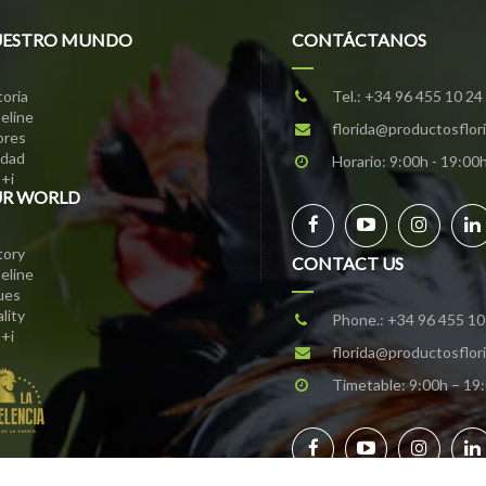
ESTRO MUNDO
CONTÁCTANOS
toria
Tel.:
+34 96 455 10 24
eline
florida@productosflor
ores
idad
Horario: 9:00h - 19:00
+i
R WORLD
tory
CONTACT US
eline
ues
lity
Phone.:
+34 96 455 10
+i
florida@productosflor
Timetable: 9:00h – 19