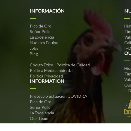
INFORMACIÓN
NU
Pico de Oro
His
Señor Pollo
Tim
La Excelencia
Val
Nuestro Equipo
Cal
Jobs
I+D
OU
Blog
Código Ético
-
Política de Calidad
His
Política Medioambiental
Tim
Política Privacidad
Val
INFORMATION
Qua
I+D
Protocolo actuación COVID-19
Pico de Oro
Señor Pollo
La Excelencia
Our Team
Jobs
Blog